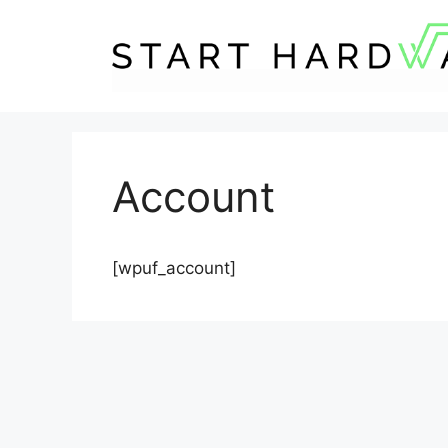
Zum
Inhalt
springen
Account
[wpuf_account]