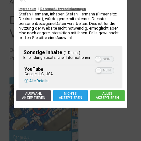
Anzeige
Impressum
|
Datenschutzvereinbarungen
Stefan Hermann, Inhaber: Stefan Hermann (Firmensitz:
Der große Arduino
Deutschland), würde gerne mit externen Diensten
personenbezogene Daten verarbeiten. Dies ist für die
Nutzung der Website nicht notwendig, ermöglicht aber
Videokurs
eine noch engere Interaktion mit Ihnen. Falls gewünscht,
treffen Sie bitte eine Auswahl:
Der schnelle Einstieg in die Mikrocontroller-
Sonstige Inhalte
(1 Dienst)
Programmierung und Elektronik
Einbindung zusätzlicher Informationen
YouTube
Google LLC, USA
ⓘ Alle Details
AUSWAHL
NICHTS
ALLES
AKZEPTIEREN
AKZEPTIEREN
AKZEPTIEREN