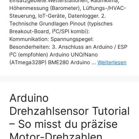
Einsatzgebiete:Wetterstationen, Raumklima,
Höhenmessung (Barometer), Lüftungs-/HVAC-
Steuerung, IoT-Geräte, Datenlogger. 2.
Technische Grundlagen Pinout (typisches
Breakout-Board, I²C/SPI kombi):
Kommunikation: Spannungspegel:
Besonderheiten: 3. Anschluss an Arduino / ESP
I²C (empfohlen) Arduino UNO/Nano
(ATmega328P) BME280 Arduino …
Weiterlesen
Arduino
Drehzahlsensor Tutorial
– So misst du präzise
Motor-Drehzahlen