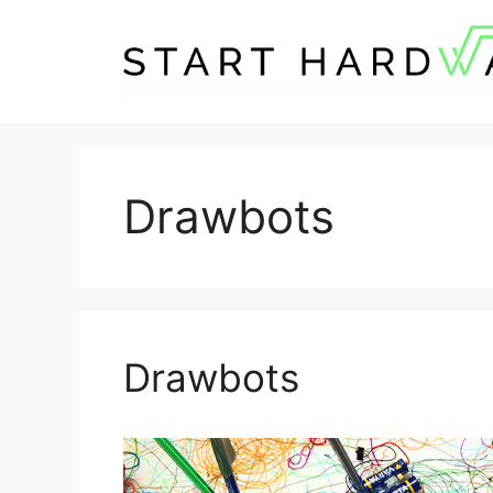
Zum
Inhalt
springen
Drawbots
Drawbots