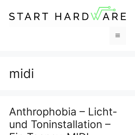
Zum
Inhalt
springen
Menü
midi
Anthrophobia – Licht-
und Toninstallation –