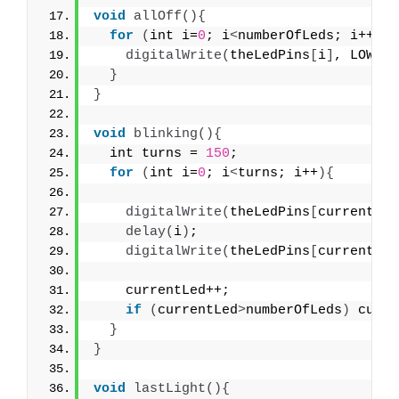
void
allOff
(){
for
(
int i=
0
; i
<
numberOfLeds; i++
){
digitalWrite
(
theLedPins
[
i
]
, LOW
)
; 
}
}
void
blinking
(){
  int turns = 
150
;
for
(
int i=
0
; i
<
turns; i++
){
digitalWrite
(
theLedPins
[
currentLed
delay
(
i
)
;
digitalWrite
(
theLedPins
[
currentLed
    currentLed++;
if
(
currentLed
>
numberOfLeds
)
 curre
}
}
void
lastLight
(){