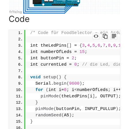
Code
/* Code für FoodSelector – ein Arduino
int theLedPins
[]
 = 
{
3
,
4
,
5
,
6
,
7
,
8
,
9
,
10
,
1
int numberOfLeds = 
15
;
int buttonPin = 
2
;
int currentLed = 
0
; 
// die Led, die ge
void
setup
()
{
  Serial.
begin
(
9600
)
;
for
(
int i=
0
; i
<
numberOfLeds; i++
){
pinMode
(
theLedPins
[
i
]
, OUTPUT
)
;  
}
pinMode
(
buttonPin, INPUT_PULLUP
)
;
randomSeed
(
A5
)
;
}