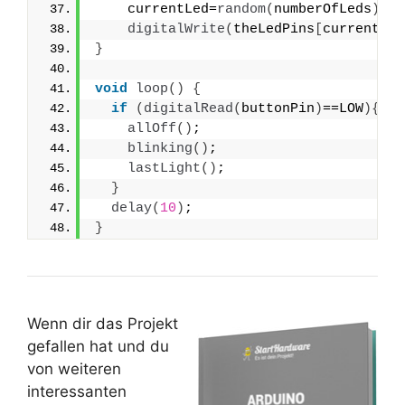
    currentLed=
random
(
numberOfLeds
)
;
digitalWrite
(
theLedPins
[
currentLed
}
void
loop
()
{
if
(
digitalRead
(
buttonPin
)
==LOW
){
allOff
()
;
blinking
()
;
lastLight
()
;
}
delay
(
10
)
;
}
Wenn dir das Projekt
gefallen hat und du
von weiteren
interessanten