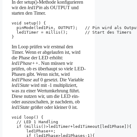
In der setup()-Methode konfigurieren
wir den
led1Pin
als OUTPUT und
starten den Timer.
void setup() {

  pinMode(led1Pin, OUTPUT);   // Pin wird als Output
  led1Timer = millis();       // Start des Timers

}
Im Loop prüfen wir erstmal den
Timer. Wenn er abgelaufen ist, wird
die Phase der LED erhöht:
led1Phase++
. Nun müssen wir
prüfen, ob es überhaupt so viele LED-
Phasen gibt. Wenn nicht, wird
led1Phase
auf 0 gesetzt. Die Variable
led1State
wird mit -1 multipliziert,
was zu einer Wertumkehrung führt.
Diese nutzen wir, um die LED ein-
oder auszuschalten, je nachdem, ob
led1State
größer oder kleiner 0 ist.
void loop() {

  // LED 1 Handling

  if (millis()>led1Timer+led1Timeout[led1Phase]){  
      led1Phase++;                                 
      if (led1Phase>led1Phases-1){                 