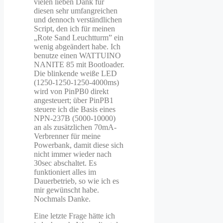
vielen lieben Dank für
diesen sehr umfangreichen
und dennoch verständlichen
Script, den ich für meinen
„Rote Sand Leuchtturm” ein
wenig abgeändert habe. Ich
benutze einen WATTUINO
NANITE 85 mit Bootloader.
Die blinkende weiße LED
(1250-1250-1250-4000ms)
wird von PinPB0 direkt
angesteuert; über PinPB1
steuere ich die Basis eines
NPN-237B (5000-10000)
an als zusätzlichen 70mA-
Verbrenner für meine
Powerbank, damit diese sich
nicht immer wieder nach
30sec abschaltet. Es
funktioniert alles im
Dauerbetrieb, so wie ich es
mir gewünscht habe.
Nochmals Danke.
Eine letzte Frage hätte ich