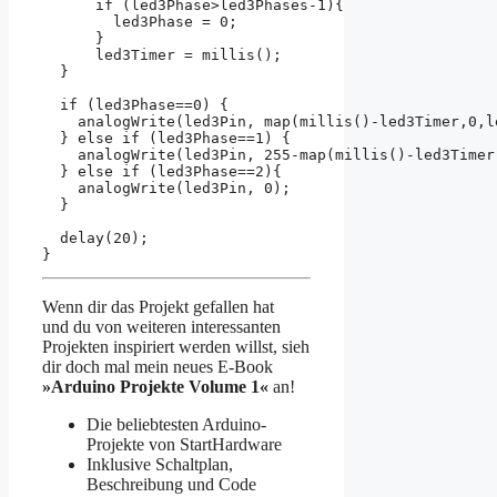
      if (led3Phase>led3Phases-1){                 
        led3Phase = 0;                             
      }

      led3Timer = millis();                        
  }

  if (led3Phase==0) {                              
    analogWrite(led3Pin, map(millis()-led3Timer,0,l
  } else if (led3Phase==1) {                       
    analogWrite(led3Pin, 255-map(millis()-led3Timer
  } else if (led3Phase==2){                        
    analogWrite(led3Pin, 0);  

  }

  delay(20);                                        
Wenn dir das Projekt gefallen hat
und du von weiteren interessanten
Projekten inspiriert werden willst, sieh
dir doch mal mein neues E-Book
»Arduino Projekte Volume 1«
an!
Die beliebtesten Arduino-
Projekte von StartHardware
Inklusive Schaltplan,
Beschreibung und Code