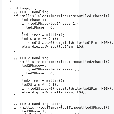
}

void loop() {

  // LED 1 Handling

  if (millis()>led1Timer+led1Timeout[led1Phase]){  
      led1Phase++;                                 
      if (led1Phase>led1Phases-1){                 
        led1Phase = 0;                             
      }

      led1Timer = millis();                        
      led1State *= (-1);                           
      if (led1State>0) digitalWrite(led1Pin, HIGH);
      else digitalWrite(led1Pin, LOW);             
  }

  // LED 2 Handling

  if (millis()>led2Timer+led2Timeout[led2Phase]){  
      led2Phase++;                                 
      if (led2Phase>led2Phases-1){                 
        led2Phase = 0;                             
      }

      led2Timer = millis();                        
      led2State *= (-1);                           
      if (led2State>0) digitalWrite(led2Pin, HIGH);
      else digitalWrite(led2Pin, LOW);             
  }

  // LED 3 Handling Fading

  if (millis()>led3Timer+led3Timeout[led3Phase]){  
      led3Phase++;                                 