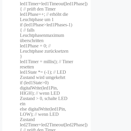
led1Timer+led1Timeout[led1Phase])
{ // prüft den Timer
led1Phase++; // erhöht die
Leuchtphase um 1
if (led1Phase>led1Phases-1)
{ // falls
Leuchtphasenmaximum
überschritten
led1Phase = 0; //
Leuchtphase zurücksetzen
}
led1Timer = millis(); // Timer
resetten
led1State *= (-1); // LED
Zustand wird umgekehrt
if (led1State>0)
digitalWrite(led1Pin,
HIGH); // wenn LED
Zustand > 0, schalte LED
ein
else digitalWrite(led1Pin,
LOW); // wenn LED
Zustand
led2Timer+led2Timeout[led2Phase])
{ // prüft den Timer