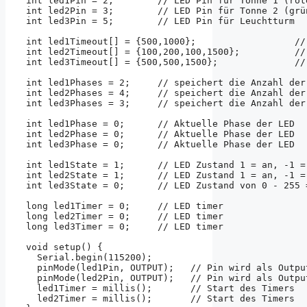
int led1Pin = 2;        // LED Pin für Tonne 1 (rote
int led2Pin = 3;        // LED Pin für Tonne 2 (grün
int led3Pin = 5;        // LED Pin für Leuchtturm

int led1Timeout[] = {500,1000};                  //
int led2Timeout[] = {100,200,100,1500};          //
int led3Timeout[] = {500,500,1500};              //
int led1Phases = 2;     // speichert die Anzahl der 
int led2Phases = 4;     // speichert die Anzahl der 
int led3Phases = 3;     // speichert die Anzahl der 
int led1Phase = 0;      // Aktuelle Phase der LED 

int led2Phase = 0;      // Aktuelle Phase der LED 

int led3Phase = 0;      // Aktuelle Phase der LED 

int led1State = 1;      // LED Zustand 1 = an, -1 = 
int led2State = 1;      // LED Zustand 1 = an, -1 = 
int led3State = 0;      // LED Zustand von 0 - 255 =
long led1Timer = 0;     // LED timer 

long led2Timer = 0;     // LED timer 

long led3Timer = 0;     // LED timer 

void setup() {

  Serial.begin(115200);

  pinMode(led1Pin, OUTPUT);   // Pin wird als Output
  pinMode(led2Pin, OUTPUT);   // Pin wird als Output
  led1Timer = millis();       // Start des Timers

  led2Timer = millis();       // Start des Timers
