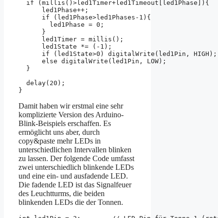
  if (millis()>led1Timer+led1Timeout[led1Phase]){  
      led1Phase++;                                 
      if (led1Phase>led1Phases-1){                 
        led1Phase = 0;                             
      }

      led1Timer = millis();                        
      led1State *= (-1);                           
      if (led1State>0) digitalWrite(led1Pin, HIGH);
      else digitalWrite(led1Pin, LOW);             
  }

  delay(20);                                        
Damit haben wir erstmal eine sehr
komplizierte Version des Arduino-
Blink-Beispiels erschaffen. Es
ermöglicht uns aber, durch
copy&paste mehr LEDs in
unterschiedlichen Intervallen blinken
zu lassen. Der folgende Code umfasst
zwei unterschiedlich blinkende LEDs
und eine ein- und ausfadende LED.
Die fadende LED ist das Signalfeuer
des Leuchtturms, die beiden
blinkenden LEDs die der Tonnen.