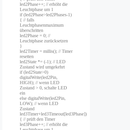
led2Phase++; // erhöht die
Leuchtphase um 1
if (led2Phase>led2Phases-1)
{ // falls
Leuchtphasenmaximum
überschritten
led2Phase = 0; //
Leuchtphase zurücksetzen
}
led2Timer = millis(); // Timer
resetten
led2State *= (-1); // LED
Zustand wird umgekehrt
if (led2State>0)
digitalWrite(led2Pin,
HIGH); // wenn LED
Zustand > 0, schalte LED
ein
else digitalWrite(led2Pin,
LOW); // wenn LED
Zustand
led3Timer+led3Timeout[led3Phase])
{ // prüft den Timer
led3Phase++; // erhöht die
Leuchtphase um 1