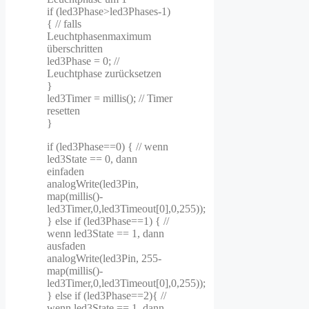
if (led3Phase>led3Phases-1)
{ // falls
Leuchtphasenmaximum
überschritten
led3Phase = 0; //
Leuchtphase zurücksetzen
}
led3Timer = millis(); // Timer
resetten
}
if (led3Phase==0) { // wenn
led3State == 0, dann
einfaden
analogWrite(led3Pin,
map(millis()-
led3Timer,0,led3Timeout[0],0,255));
} else if (led3Phase==1) { //
wenn led3State == 1, dann
ausfaden
analogWrite(led3Pin, 255-
map(millis()-
led3Timer,0,led3Timeout[0],0,255));
} else if (led3Phase==2){ //
wenn led3State == 1, dann