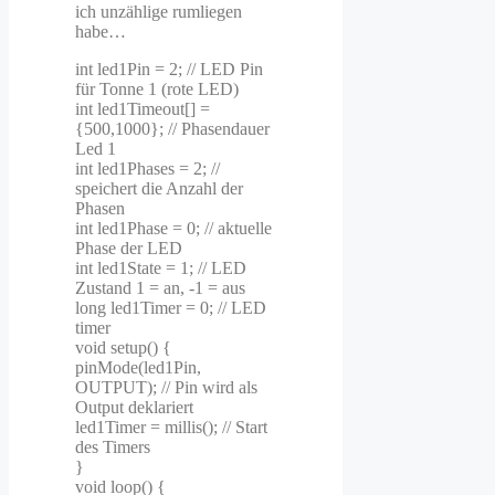
ich unzählige rumliegen
habe…
int led1Pin = 2; // LED Pin
für Tonne 1 (rote LED)
int led1Timeout[] =
{500,1000}; // Phasendauer
Led 1
int led1Phases = 2; //
speichert die Anzahl der
Phasen
int led1Phase = 0; // aktuelle
Phase der LED
int led1State = 1; // LED
Zustand 1 = an, -1 = aus
long led1Timer = 0; // LED
timer
void setup() {
pinMode(led1Pin,
OUTPUT); // Pin wird als
Output deklariert
led1Timer = millis(); // Start
des Timers
}
void loop() {