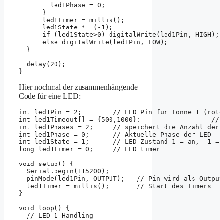
        led1Phase = 0;                             
      }

      led1Timer = millis();                        
      led1State *= (-1);                           
      if (led1State>0) digitalWrite(led1Pin, HIGH);
      else digitalWrite(led1Pin, LOW);             
  }

  delay(20);                                        
}
Hier nochmal der zusammenhängende
Code für eine LED:
int led1Pin = 2;        // LED Pin für Tonne 1 (rote
int led1Timeout[] = {500,1000};                  //
int led1Phases = 2;     // speichert die Anzahl der 
int led1Phase = 0;      // Aktuelle Phase der LED 

int led1State = 1;      // LED Zustand 1 = an, -1 = 
long led1Timer = 0;     // LED timer 

void setup() {

  Serial.begin(115200);

  pinMode(led1Pin, OUTPUT);   // Pin wird als Output
  led1Timer = millis();       // Start des Timers

}

void loop() {

  // LED 1 Handling
