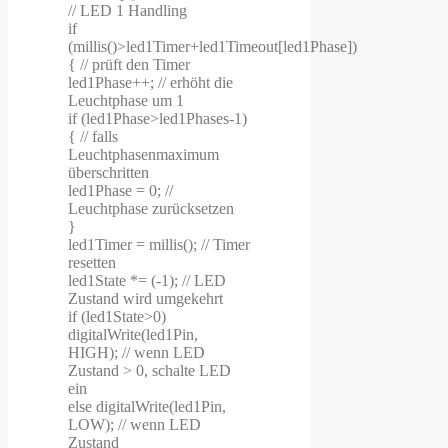
// LED 1 Handling
if
(millis()>led1Timer+led1Timeout[led1Phase])
{ // prüft den Timer
led1Phase++; // erhöht die
Leuchtphase um 1
if (led1Phase>led1Phases-1)
{ // falls
Leuchtphasenmaximum
überschritten
led1Phase = 0; //
Leuchtphase zurücksetzen
}
led1Timer = millis(); // Timer
resetten
led1State *= (-1); // LED
Zustand wird umgekehrt
if (led1State>0)
digitalWrite(led1Pin,
HIGH); // wenn LED
Zustand > 0, schalte LED
ein
else digitalWrite(led1Pin,
LOW); // wenn LED
Zustand