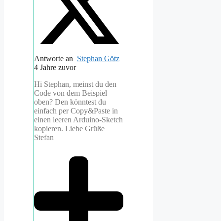
Antworte an
Stephan Götz
4 Jahre zuvor
Hi Stephan, meinst du den
Code von dem Beispiel
oben? Den könntest du
einfach per Copy&Paste in
einen leeren Arduino-Sketch
kopieren. Liebe Grüße
Stefan