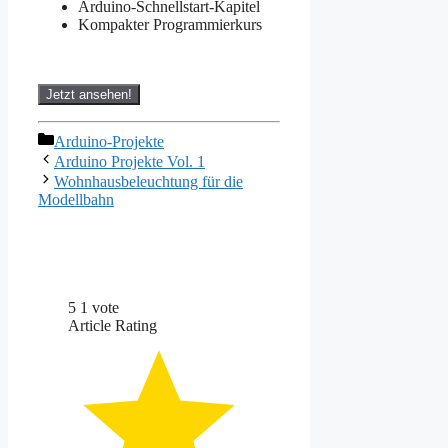
Arduino-Schnellstart-Kapitel
Kompakter Programmierkurs
Jetzt ansehen!
Kategorien
Arduino-Projekte
Arduino Projekte Vol. 1
Wohnhausbeleuchtung für die
Modellbahn
5
1
vote
Article Rating