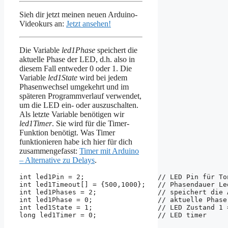
Sieh dir jetzt meinen neuen Arduino-
Videokurs an:
Jetzt ansehen!
Die Variable
led1Phase
speichert die
aktuelle Phase der LED, d.h. also in
diesem Fall entweder 0 oder 1. Die
Variable
led1State
wird bei jedem
Phasenwechsel umgekehrt und im
späteren Programmverlauf verwendet,
um die LED ein- oder auszuschalten.
Als letzte Variable benötigen wir
led1Timer
. Sie wird für die Timer-
Funktion benötigt. Was Timer
funktionieren habe ich hier für dich
zusammengefasst:
Timer mit Arduino
– Alternative zu Delays
.
int led1Pin = 2;                  // LED Pin für Ton
int led1Timeout[] = {500,1000};   // Phasendauer Led
int led1Phases = 2;               // speichert die A
int led1Phase = 0;                // aktuelle Phase 
int led1State = 1;                // LED Zustand 1 =
long led1Timer = 0;               // LED timer 