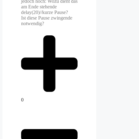
jedoch noch: Wozu dient das
am Ende stehende
delay(20)//kurze Pause?
Ist diese Pause zwingende
notwendig?
0