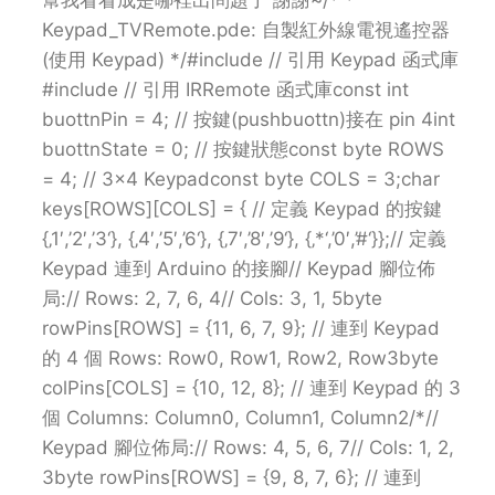
Keypad_TVRemote.pde: 自製紅外線電視遙控器
(使用 Keypad) */#include // 引用 Keypad 函式庫
#include // 引用 IRRemote 函式庫const int
buottnPin = 4; // 按鍵(pushbuottn)接在 pin 4int
buottnState = 0; // 按鍵狀態const byte ROWS
= 4; // 3×4 Keypadconst byte COLS = 3;char
keys[ROWS][COLS] = { // 定義 Keypad 的按鍵
{‚1′,’2′,’3‘}, {‚4′,’5′,’6‘}, {‚7′,’8′,’9‘}, {‚*‘,’0′,’#‘}};// 定義
Keypad 連到 Arduino 的接腳// Keypad 腳位佈
局:// Rows: 2, 7, 6, 4// Cols: 3, 1, 5byte
rowPins[ROWS] = {11, 6, 7, 9}; // 連到 Keypad
的 4 個 Rows: Row0, Row1, Row2, Row3byte
colPins[COLS] = {10, 12, 8}; // 連到 Keypad 的 3
個 Columns: Column0, Column1, Column2/*//
Keypad 腳位佈局:// Rows: 4, 5, 6, 7// Cols: 1, 2,
3byte rowPins[ROWS] = {9, 8, 7, 6}; // 連到