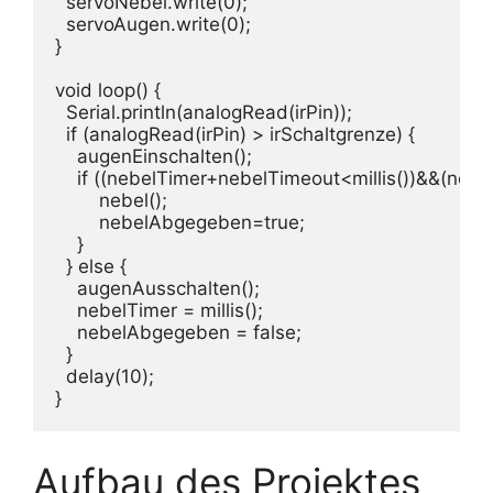
  servoNebel.write(0);

  servoAugen.write(0);

}

void loop() {

  Serial.println(analogRead(irPin));

  if (analogRead(irPin) > irSchaltgrenze) {

    augenEinschalten();

    if ((nebelTimer+nebelTimeout<millis())&&(neb
        nebel();

        nebelAbgegeben=true;

    }

  } else {

    augenAusschalten();

    nebelTimer = millis();

    nebelAbgegeben = false;

  }

  delay(10);

Aufbau des Projektes