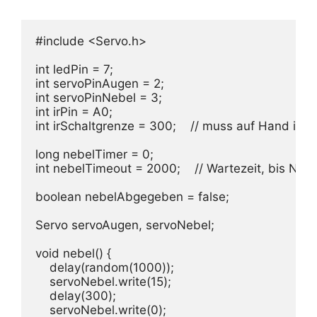
#include <Servo.h>

int ledPin = 7;

int servoPinAugen = 2;

int servoPinNebel = 3;

int irPin = A0;

int irSchaltgrenze = 300;    // muss auf Hand im M
long nebelTimer = 0;

int nebelTimeout = 2000;    // Wartezeit, bis Neb
boolean nebelAbgegeben = false;

Servo servoAugen, servoNebel;

void nebel() {

    delay(random(1000));

    servoNebel.write(15);

    delay(300);

    servoNebel.write(0);
